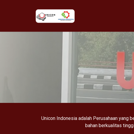
Skip to Content
Home
Product
Expe
Unicon Indonesia adalah Perusahaan yang 
bahan berkualitas ting