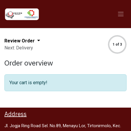
Skip to Content
Review Order
1 of 3
Next: Delivery
Order overview
Your cart is empty!
Address
Jl. Jogja Ring Road Sel. No.89, Menayu Lor, Tirtonirmolo, Kec.